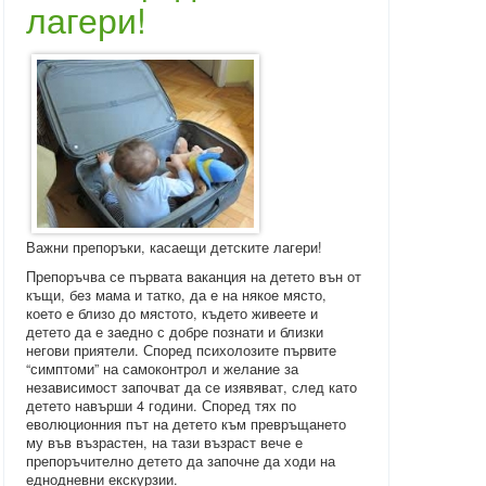
лагери!
Важни препоръки, касаещи детските лагери!
Препоръчва се първата ваканция на детето вън от
къщи, без мама и татко, да е на някое място,
което е близо до мястото, където живеете и
детето да е заедно с добре познати и близки
негови приятели. Според психолозите първите
“симптоми” на самоконтрол и желание за
независимост започват да се изявяват, след като
детето навърши 4 години. Според тях по
еволюционния път на детето към превръщането
му във възрастен, на тази възраст вече е
препоръчително детето да започне да ходи на
еднодневни екскурзии.