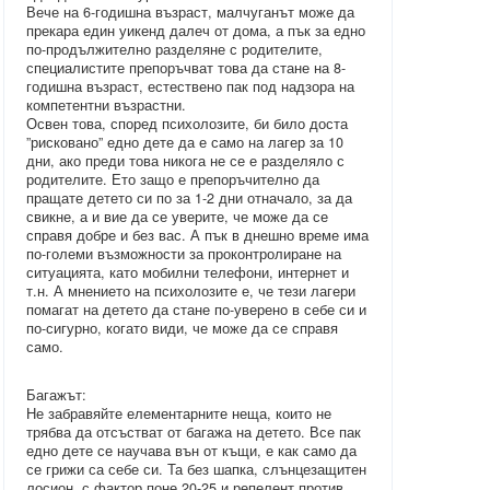
Вече на 6-годишна възраст, малчуганът може да
прекара един уикенд далеч от дома, а пък за едно
по-продължително разделяне с родителите,
специалистите препоръчват това да стане на 8-
годишна възраст, естествено пак под надзора на
компетентни възрастни.
Освен това, според психолозите, би било доста
”рисковано” едно дете да е само на лагер за 10
дни, ако преди това никога не се е разделяло с
родителите. Ето защо е препоръчително да
пращате детето си по за 1-2 дни отначало, за да
свикне, а и вие да се уверите, че може да се
справя добре и без вас. А пък в днешно време има
по-големи възможности за проконтролиране на
ситуацията, като мобилни телефони, интернет и
т.н. А мнението на психолозите е, че тези лагери
помагат на детето да стане по-уверено в себе си и
по-сигурно, когато види, че може да се справя
само.
Багажът:
Не забравяйте елементарните неща, които не
трябва да отсъстват от багажа на детето. Все пак
едно дете се научава вън от къщи, е как само да
се грижи са себе си. Та без шапка, слънцезащитен
лосион, с фактор поне 20-25 и репелент против