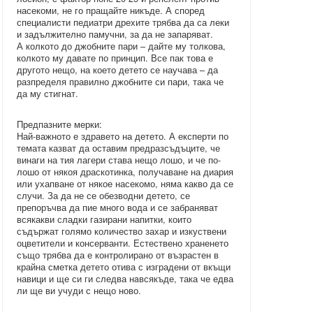
насекоми, не го пращайте никъде. А според
специалисти педиатри дрехите трябва да са леки
и задължително памучни, за да не запаряват.
А колкото до джобните пари – дайте му толкова,
колкото му давате по принцип. Все пак това е
другото нещо, на което детето се научава – да
разпределя правилно джобните си пари, така че
да му стигнат.
Предпазните мерки:
Най-важното е здравето на детето. А експерти по
темата казват да оставим предразсъдъците, че
винаги на тия лагери става нещо лошо, и че по-
лошо от някоя драскотинка, получаване на диария
или ухапване от някое насекомо, няма какво да се
случи. За да не се обезводни детето, се
препоръчва да пие много вода и се забраняват
всякакви сладки газирани напитки, които
съдържат голямо количество захар и изкуствени
оцветители и консерванти. Естествено храненето
също трябва да е контролирано от възрастен в
крайна сметка детето отива с изградени от вкъщи
навици и ще си ги следва нaвсякъде, така че едва
ли ще ви учуди с нещо ново.