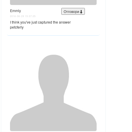
Emmly
Отговори
2016-06-29 15:37:25
I think you've just captured the answer
petcferly