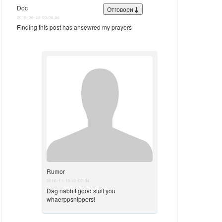
Doc
Отговори
2016-06-28 00:08:06
Finding this post has ansewred my prayers
Rumor
2016-11-19 12:07:04
Dag nabbit good stuff you
whaerppsnippers!