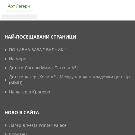
Арт Лагери
НАЙ-ПОСЕЩАВАНИ СТРАНИЦИ
ПОЧИВНА БАЗА " БАЛЧИК "
На море
Детски Лагери Мама, Татко и АЗ!
Детски лагер „Хелиос" - Международен младежки център
(ММЦ)
На лагер в Кранево
НОВО В САЙТА
Лагер в 'Festa Winter Palace'
Боровец