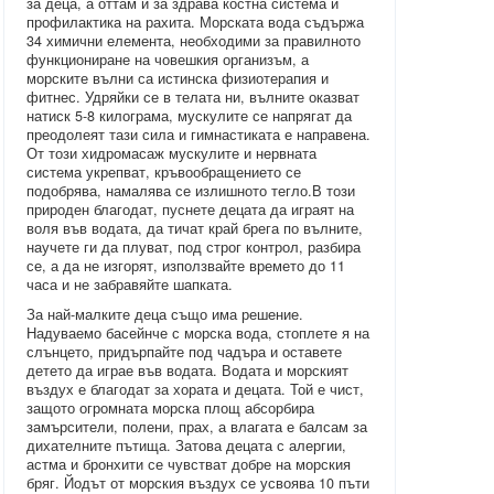
за деца, а оттам и за здрава костна система и
профилактика на рахита. Морската вода съдържа
34 химични елемента, необходими за правилното
функциониране на човешкия организъм, а
морските вълни са истинска физиотерапия и
фитнес. Удряйки се в телата ни, вълните оказват
натиск 5-8 килограма, мускулите се напрягат да
преодолеят тази сила и гимнастиката е направена.
От този хидромасаж мускулите и нервната
система укрепват, кръвообращението се
подобрява, намалява се излишното тегло.В този
природен благодат, пуснете децата да играят на
воля във водата, да тичат край брега по вълните,
научете ги да плуват, под строг контрол, разбира
се, а да не изгорят, използвайте времето до 11
часа и не забравяйте шапката.
За най-малките деца също има решение.
Надуваемо басейнче с морска вода, стоплете я на
слънцето, придърпайте под чадъра и оставете
детето да играе във водата. Водата и морският
въздух е благодат за хората и децата. Той е чист,
защото огромната морска площ абсорбира
замърсители, полени, прах, а влагата е балсам за
дихателните пътища. Затова децата с алергии,
астма и бронхити се чувстват добре на морския
бряг. Йодът от морския въздух се усвоява 10 пъти