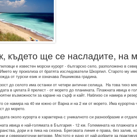
к, където ще се насладите, на 
иловци е известен морски курорт - българско село, разположено в севе
 Името му произлиза от братята изследователи Шкорпил. Старото му и
ожда от турски език и означава Лешникова градина.
зост до селото има останки от четири антични селища. На това тихо мя
дата в цялата й прелест - от морето до планината. Плажната ивица е го
оятни възможности за каране на сърф и кайт. Наблизо се намира и резе
о се намира на 40 км южно от Варна и на 2 км от морето. Има курортна 
ст до морето.
дата около курорта е характерна с уникалното си разнообразие и отдале
ата ивица е най-голямата в България - 12 км. Големината на плажната 
ранства, дори и в пика на сезона. Бреговата линия е права, без залив, к
ни и североизточни ветрове. Мястото е едно от най-добрите за практику