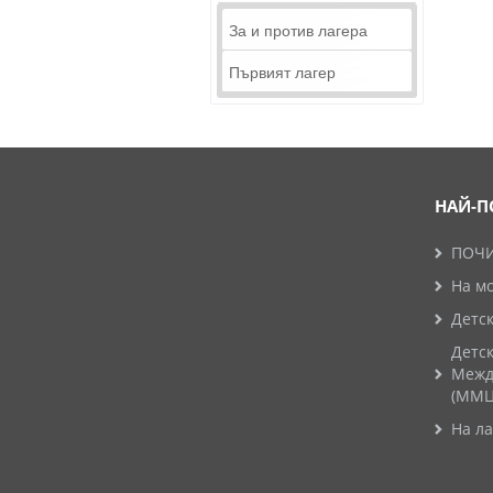
За и против лагера
Първият лагер
НАЙ-П
ПОЧИ
На м
Детск
Детск
Межд
(ММЦ
На ла