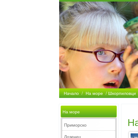
Начало
/
На море
/ Шкорпиловци
На море
На
Приморско
Лозенец