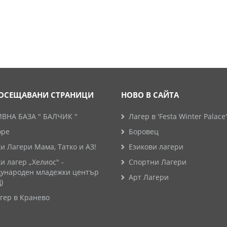
ОСЕЩАВАНИ СТРАНИЦИ
НОВО В САЙТА
ВНА БАЗА " БАЛЧИК "
Лагер в 'Festa Winter Palace'
оре
Боровец
и Лагери Мама, Татко и АЗ!
Езикови лагери
и лагер „Хелиос" -
Спортни Лагери
ународен младежки център
Арт Лагери
)
гер в Кранево