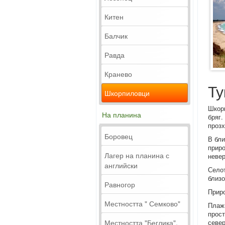
Китен
Балчик
Равда
Кранево
Ту
Шкорпиловци
Шкорп
На планина
бряг.
прозх
Боровец
В бли
приро
Лагер на планина с
невер
английски
Селот
близо
Равногор
Приро
Местността " Семково"
Плажн
прост
Местността "Беглика".
север