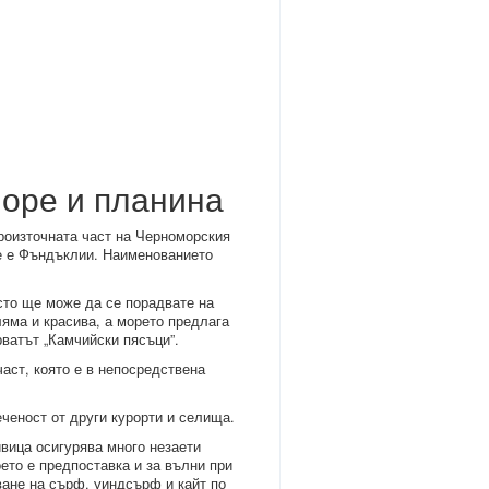
море и планина
роизточната част на Черноморския
ме е Фъндъклии. Наименованието
сто ще може да се порадвате на
ляма и красива, а морето предлага
рватът „Камчийски пясъци”.
част, която е в непосредствена
ченост от други курорти и селища.
ивица осигурява много незаети
оето е предпоставка и за вълни при
ване на сърф, уиндсърф и кайт по