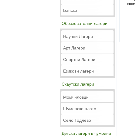
нашет
Банско
Образователни лагери
Научни Лагери
Арт Лагери
Спортни Лагери
Езикови лагери
Скаутски лагери
Момчиловци
Шуменско плато
Село Годлево
Детски лагери в чужбина